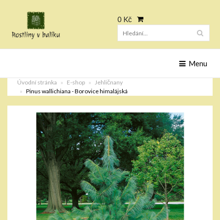
0 Kč
Hleda
Menu
Úvodní stránka
E-shop
Jehličnany
Pinus wallichiana - Borovice himalájská