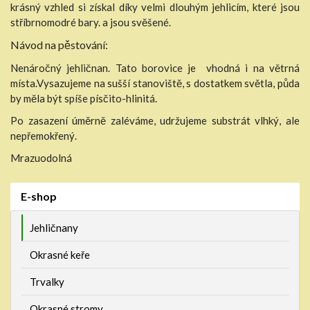
krásný vzhled si získal díky velmi dlouhým jehlicím, které jsou
stříbrnomodré bary. a jsou svěšené.
Návod na pěstování:
Nenáročný jehličnan. Tato borovice je vhodná i na větrná
místa.Vysazujeme na sušší stanoviště, s dostatkem světla, půda
by měla být spíše písčito-hlinitá.
Po zasazení úměrně zaléváme, udržujeme substrát vlhký, ale
nepřemokřený.
Mrazuodolná
E-shop
Jehličnany
Okrasné keře
Trvalky
Okrasné stromy