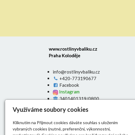
www.rostlinyvbaliku.cz
Praha Koloděje
info@rostlinyvbaliku.cz
+420-773190677
Facebook
Instagram
3401401319/0800
Úvod
Využíváme soubory cookies
E-shop
O nás
Kliknutím na Přijmout cookies dáváte souhlas s uložením
Výsadba živých plotů
vybraných cookies (nutné, preferenční, výkonnostní,
Doprava