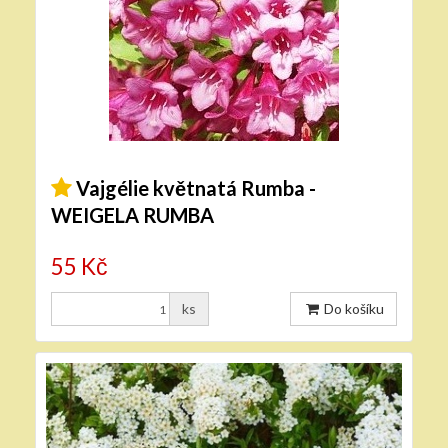
Vajgélie květnatá Rumba -
WEIGELA RUMBA
55 Kč
ks
Do košíku