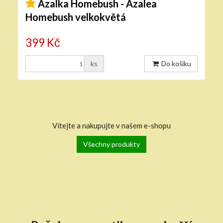
Azalka Homebush - Azalea
Homebush velkokvětá
399 Kč
ks
Do košíku
Vítejte a nakupujte v našem e-shopu
Všechny produkty