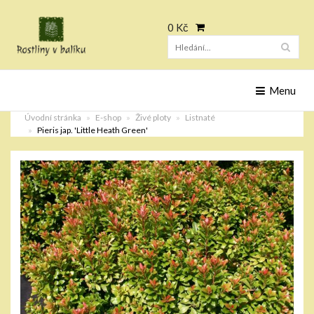
0 Kč
Hleda
Menu
Úvodní stránka
E-shop
Živé ploty
Listnaté
Pieris jap. 'Little Heath Green'