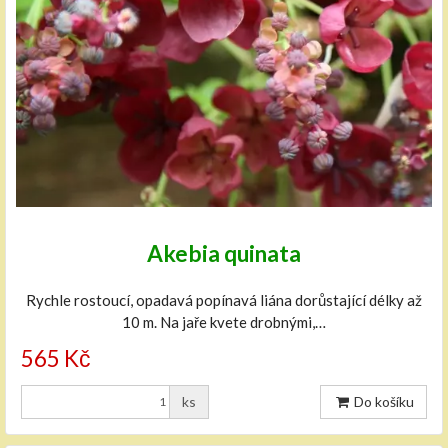
Akebia quinata
Rychle rostoucí, opadavá popínavá liána dorůstající délky až
10 m. Na jaře kvete drobnými,…
565 Kč
ks
Do košíku