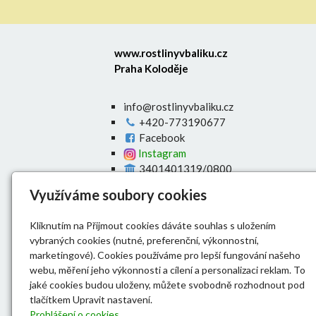
www.rostlinyvbaliku.cz
Praha Koloděje
info@rostlinyvbaliku.cz
+420-773190677
Facebook
Instagram
3401401319/0800
Úvod
Využíváme soubory cookies
E-shop
O nás
Kliknutím na Přijmout cookies dáváte souhlas s uložením
Výsadba živých plotů
vybraných cookies (nutné, preferenční, výkonnostní,
Doprava
marketingové). Cookies používáme pro lepší fungování našeho
Dokumenty
webu, měření jeho výkonnosti a cílení a personalizaci reklam. To
Kontakt
jaké cookies budou uloženy, můžete svobodně rozhodnout pod
tlačítkem Upravit nastavení.
Prohlášení o cookies.