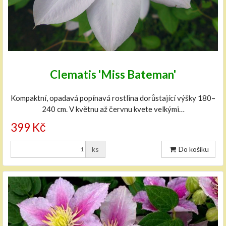
Clematis 'Miss Bateman'
Kompaktní, opadavá popínavá rostlina dorůstající výšky 180–
240 cm. V květnu až červnu kvete velkými…
399 Kč
ks
Do košíku