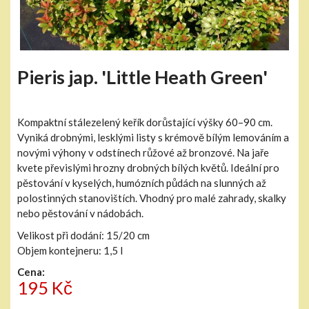
Pieris jap. 'Little Heath Green'
Kompaktní stálezelený keřík dorůstající výšky 60–90 cm.
Vyniká drobnými, lesklými listy s krémově bílým lemováním a
novými výhony v odstínech růžové až bronzové. Na jaře
kvete převislými hrozny drobných bílých květů. Ideální pro
pěstování v kyselých, humózních půdách na slunných až
polostinných stanovištích. Vhodný pro malé zahrady, skalky
nebo pěstování v nádobách.
Velikost při dodání: 15/20 cm
Objem kontejneru: 1,5 l
Cena:
195 Kč