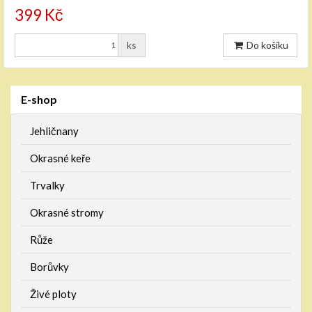
399 Kč
ks
Do košíku
E-shop
Jehličnany
Okrasné keře
Trvalky
Okrasné stromy
Růže
Borůvky
Živé ploty