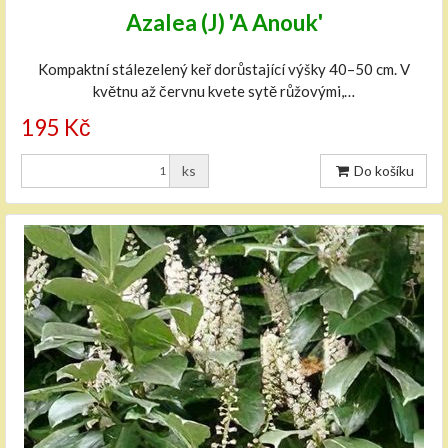
Azalea (J) 'A Anouk'
Kompaktní stálezelený keř dorůstající výšky 40–50 cm. V
květnu až červnu kvete sytě růžovými,…
195 Kč
ks
Do košíku