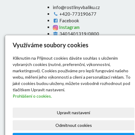
info@rostlinyvbaliku.cz
+420-773190677
Facebook
Instagram
3401401319/0800
Úvod
Využíváme soubory cookies
E-shop
O nás
Kliknutím na Přijmout cookies dáváte souhlas s uložením
Výsadba živých plotů
vybraných cookies (nutné, preferenční, výkonnostní,
Doprava
marketingové). Cookies používáme pro lepší fungování našeho
Dokumenty
webu, měření jeho výkonnosti a cílení a personalizaci reklam. To
Kontakt
jaké cookies budou uloženy, můžete svobodně rozhodnout pod
tlačítkem Upravit nastavení.
Prohlášení o cookies.
Upravit nastavení
Odmítnout cookies