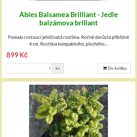
Abies Balsamea Brilliant - Jedle
balzámova briliant
Pomalu rostoucí jehličnatá rostlina. Ročně dorůstá přibližně
4 cm. Rostlina kompaktního, plochého…
899 Kč
ks
Do košíku