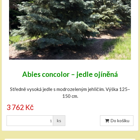
Abies concolor – jedle ojíněná
Středně vysoká jedle s modrozeleným jehličím. Výška 125–
150 cm.
3 762 Kč
ks
Do košíku