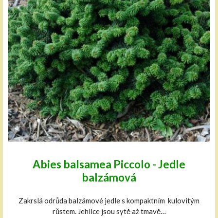
Abies balsamea Piccolo - Jedle
balzámová
Zakrslá odrůda balzámové jedle s kompaktním kulovitým
růstem. Jehlice jsou sytě až tmavě…