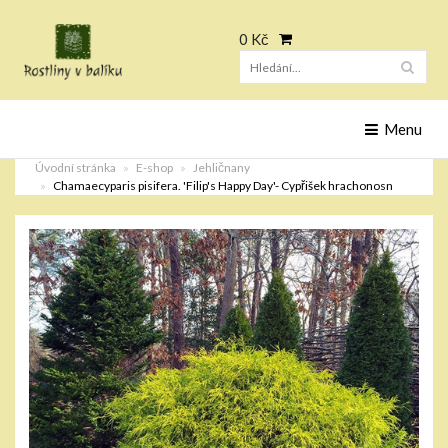
0 Kč
Hleda
Menu
Úvodní stránka
E-shop
Jehličnany
Chamaecyparis pisifera. 'Filip's Happy Day'- Cypřišek hrachonosn