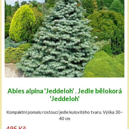
Abies alpina 'Jeddeloh' . Jedle bělokorá
'Jeddeloh'
Kompaktní pomalu rostoucí jedle kulovitého tvaru. Výška 30–
40 cm
495 Kč