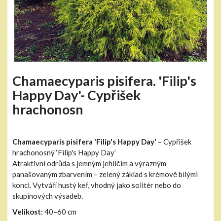
Chamaecyparis pisifera. 'Filip's
Happy Day'- Cypřišek
hrachonosn
Chamaecyparis pisifera 'Filip's Happy Day'
– Cypřišek
hrachonosný ‘Filip's Happy Day’
Atraktivní odrůda s jemným jehličím a výrazným
panašovaným zbarvením – zelený základ s krémově bílými
konci. Vytváří hustý keř, vhodný jako solitér nebo do
skupinových výsadeb.
Velikost:
40–60 cm