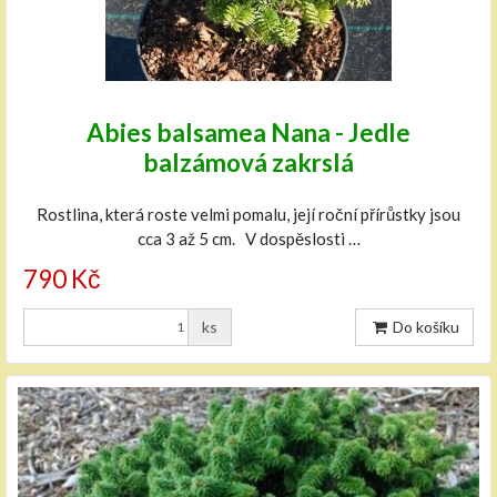
Abies balsamea Nana - Jedle
balzámová zakrslá
Rostlina, která roste velmi pomalu, její roční přírůstky jsou
cca 3 až 5 cm. V dospěslosti …
790 Kč
ks
Do košíku