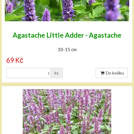
Agastache Little Adder - Agastache
10-15 cm
69 Kč
ks
Do košíku