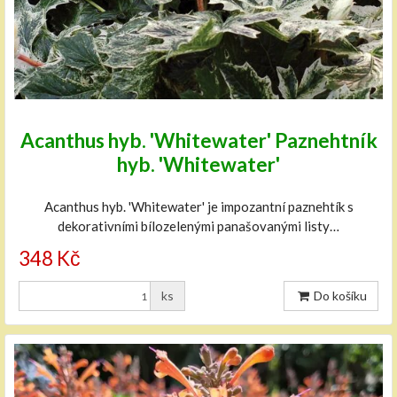
Acanthus hyb. 'Whitewater' Paznehtník
hyb. 'Whitewater'
Acanthus hyb. 'Whitewater' je impozantní paznehtík s
dekorativními bílozelenými panašovanými listy…
348 Kč
ks
Do košíku