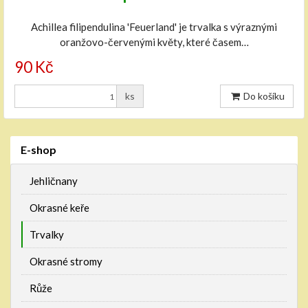
Achillea filipendulina 'Feuerland' je trvalka s výraznými
oranžovo-červenými květy, které časem…
90 Kč
ks
Do košíku
E-shop
Jehličnany
Okrasné keře
Trvalky
Okrasné stromy
Růže