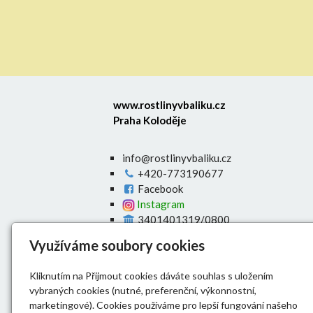
www.rostlinyvbaliku.cz
Praha Koloděje
info@rostlinyvbaliku.cz
+420-773190677
Facebook
Instagram
3401401319/0800
Úvod
Využíváme soubory cookies
E-shop
O nás
Kliknutím na Přijmout cookies dáváte souhlas s uložením
Výsadba živých plotů
vybraných cookies (nutné, preferenční, výkonnostní,
Doprava
marketingové). Cookies používáme pro lepší fungování našeho