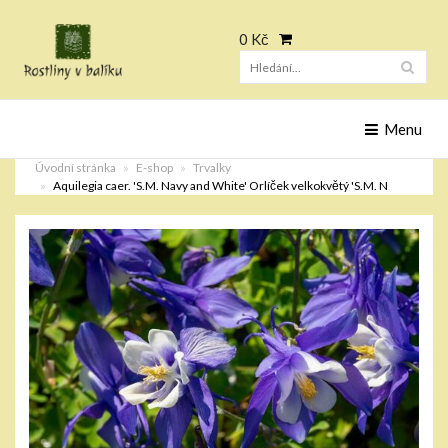
0 Kč
Hleda
Menu
Úvodní stránka
E-shop
Trvalky
Aquilegia caer. 'S.M. Navy and White' Orlíček velkokvětý 'S.M. N