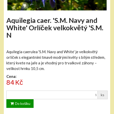
Aquilegia caer. 'S.M. Navy and
White' Orlíček velkokvětý 'S.M.
N
Aquilegia caerulea 'S.M. Navy and White' je velkokvětý
orlíček s elegantními tmavě modrými květy s bílým středem,
který kvete na jaře a je vhodný pro trvalkové záhony –
velikost hrnku 10,5 cm.
Cena:
84 Kč
ks
Do košíku