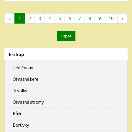
(current)
«
1
2
3
4
5
6
7
8
9
10
»
« zpět
E-shop
Jehličnany
Okrasné keře
Trvalky
Okrasné stromy
Růže
Borůvky