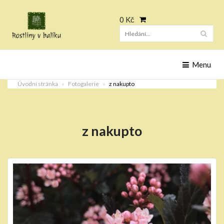
0 Kč
Hleda
Menu
Úvodní stránka
Fotogalerie
z nakupto
z nakupto