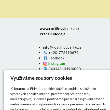
www.rostlinyvbaliku.cz
Praha Koloděje
info@rostlinyvbaliku.cz
+420-773190677
Facebook
Instagram
3401401319/0800
Úvod
Využíváme soubory cookies
E-shop
O nás
Kliknutím na Přijmout cookies dáváte souhlas s uložením
Výsadba živých plotů
vybraných cookies (nutné, preferenční, výkonnostní,
Doprava
marketingové). Cookies používáme pro lepší fungování našeho
Dokumenty
webu, měření jeho výkonnosti a cílení a personalizaci reklam. To
Kontakt
jaké cookies budou uloženy, můžete svobodně rozhodnout pod