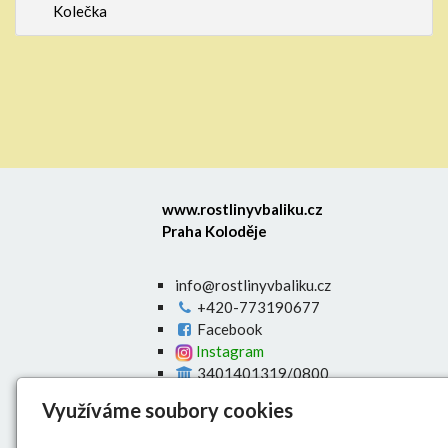
Kolečka
www.rostlinyvbaliku.cz
Praha Koloděje
info@rostlinyvbaliku.cz
+420-773190677
Facebook
Instagram
3401401319/0800
Úvod
Využíváme soubory cookies
E-shop